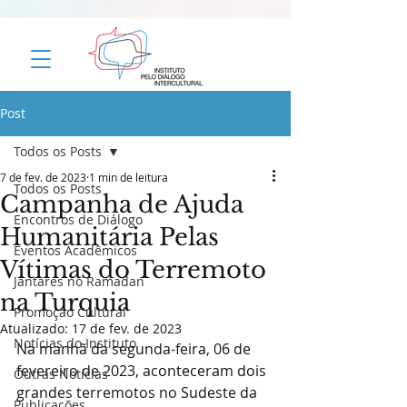
Post
Todos os Posts
7 de fev. de 2023
1 min de leitura
Todos os Posts
Campanha de Ajuda
Encontros de Diálogo
Humanitária Pelas
Eventos Acadêmicos
Vítimas do Terremoto
Jantares no Ramadan
na Turquia
Promoção Cultural
Atualizado:
17 de fev. de 2023
Notícias do Instituto
Na manhã da segunda-feira, 06 de 
fevereiro de 2023, aconteceram dois 
Outras Notícias
grandes terremotos no Sudeste da 
Publicações