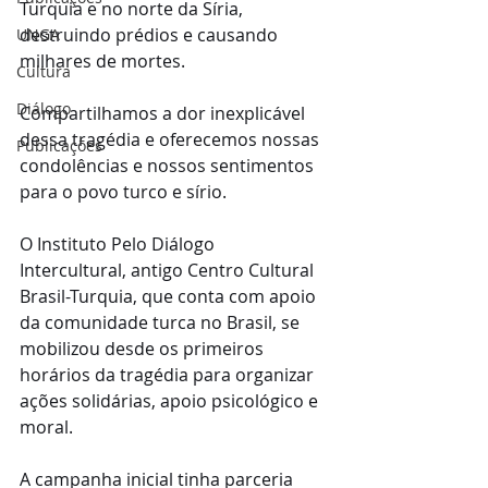
Turquia e no norte da Síria, 
destruindo prédios e causando 
UNGA
milhares de mortes.
Cultura
Diálogo
Compartilhamos a dor inexplicável 
dessa tragédia e oferecemos nossas 
Publicações
condolências e nossos sentimentos 
para o povo turco e sírio.
O Instituto Pelo Diálogo 
Intercultural, antigo Centro Cultural 
Brasil-Turquia, que conta com apoio 
da comunidade turca no Brasil, se 
mobilizou desde os primeiros 
horários da tragédia para organizar 
ações solidárias, apoio psicológico e 
moral.
A campanha inicial tinha parceria 