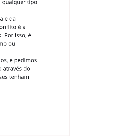
 qualquer tipo 
a e da 
nflito é a 
 Por isso, é 
smo ou 
nos, e pedimos 
o através do 
nses tenham 