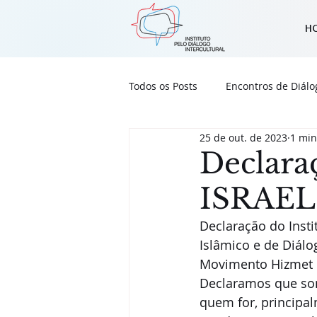
H
Todos os Posts
Encontros de Diálo
25 de out. de 2023
1 min
Notícias do Instituto
Outras 
Declara
ISRAE
Declaração do Instit
Islâmico e de Diálog
Movimento Hizmet q
Declaramos que som
quem for, principal