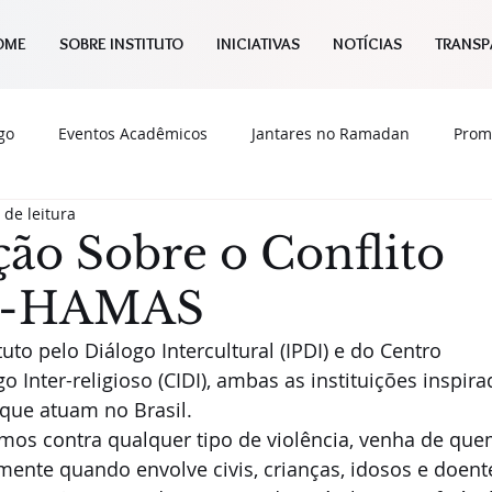
OME
SOBRE INSTITUTO
INICIATIVAS
NOTÍCIAS
TRANSP
go
Eventos Acadêmicos
Jantares no Ramadan
Prom
 de leitura
Notícias
Publicações
UNGA
Cultura
Diálogo
ção Sobre o Conflito
L-HAMAS
uto pelo Diálogo Intercultural (IPDI) e do Centro 
o Inter-religioso (CIDI), ambas as instituições inspira
ue atuam no Brasil.  
os contra qualquer tipo de violência, venha de quem
mente quando envolve civis, crianças, idosos e doente