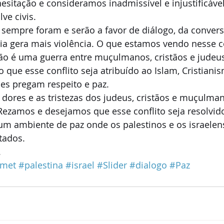
itação e consideramos inadmissível e injustificável
ve civis. 
 sempre foram e serão a favor de diálogo, da convers
ia gera mais violência. O que estamos vendo nesse co
ão é uma guerra entre muçulmanos, cristãos e judeus.
que esse conflito seja atribuído ao Islam, Cristiani
ões pregam respeito e paz. 
dores e as tristezas dos judeus, cristãos e muçulma
 Rezamos e desejamos que esse conflito seja resolvid
 um ambiente de paz onde os palestinos e os israele
tados. 
.
zmet
#palestina
#israel
#Slider
#dialogo
#Paz