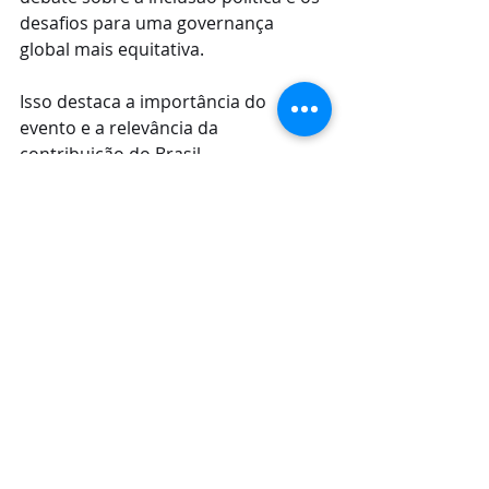
desafios para uma governança 
global mais equitativa.
Isso destaca a importância do 
evento e a relevância da 
contribuição do Brasil.
dialogo
paz
UNGA
ODS
mundial
UNGA
Posts recentes
Ver tudo