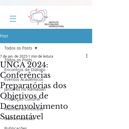
Post
Todos os Posts
7 de jan. de 2025
1 min de leitura
Todos os Posts
UNGA 2024:
Encontros de Diálogo
Conferências
Eventos Acadêmicos
Preparatórias dos
Jantares no Ramadan
Objetivos de
Promoção Cultural
Desenvolvimento
Notícias do Instituto
Sustentável
Outras Notícias
Publicações