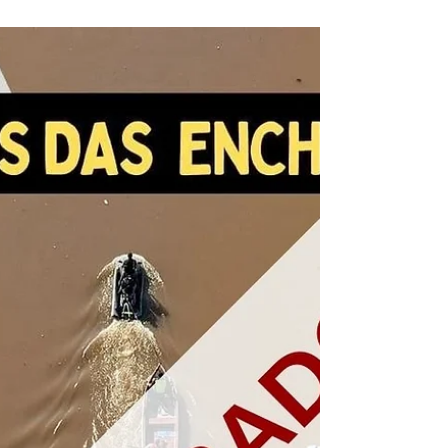
Campanha SOS Chuvas
no Rio Grande do Sul
No dia 31 de outubro, os voluntários do
Instituto e da comunidade Hizmet foram
agraciados com um presente simbólico da equipe
da Cruz...