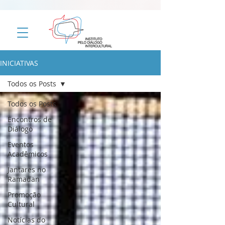
INICIATIVAS
Todos os Posts
Todos os Posts
Encontros de
Diálogo
Eventos
Acadêmicos
Jantares no
Ramadan
Promoção
Cultural
Notícias do