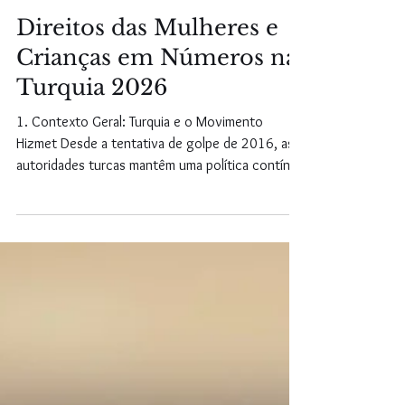
10 de mai.
3 min de leitura
Direitos das Mulheres e
Crianças em Números na
Turquia 2026
1. Contexto Geral: Turquia e o Movimento
Hizmet Desde a tentativa de golpe de 2016, as
autoridades turcas mantêm uma política contínua
de repressão contra indivíduos ligados ao
movimento Hizmet. Em 2025, 1.601 pessoas
foram presas, elevando o total de detenções
desde 2016 para aproximadamente 390.354
pessoas. Dados do Ministério da Justiça indicam
que: Mais de 126.000 pessoas foram
condenadas 11.085 permanecem presas Mais de
24.000 enfrentam processos judiciais Cerca de