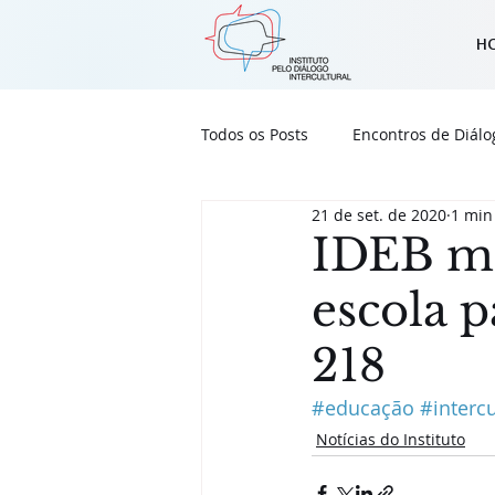
H
Todos os Posts
Encontros de Diálo
21 de set. de 2020
1 min
Notícias do Instituto
Outras 
IDEB mo
escola p
218
#educação
#interc
Notícias do Instituto