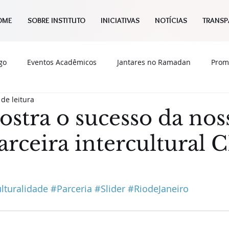
OME
SOBRE INSTITUTO
INICIATIVAS
NOTÍCIAS
TRANSP
go
Eventos Acadêmicos
Jantares no Ramadan
Prom
 de leitura
Notícias
Publicações
UNGA
Cultura
Diálogo
stra o sucesso da nos
arceira intercultural 
ulturalidade
#Parceria
#Slider
#RiodeJaneiro